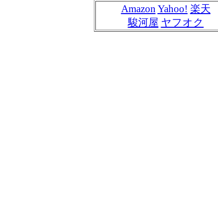
Amazon
Yahoo!
楽天
駿河屋
ヤフオク