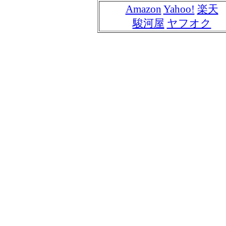
Amazon
Yahoo!
楽天
駿河屋
ヤフオク