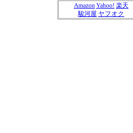
Amazon
Yahoo!
楽天
駿河屋
ヤフオク