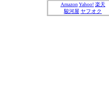
Amazon
Yahoo!
楽天
駿河屋
ヤフオク