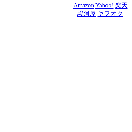
Amazon
Yahoo!
楽天
駿河屋
ヤフオク