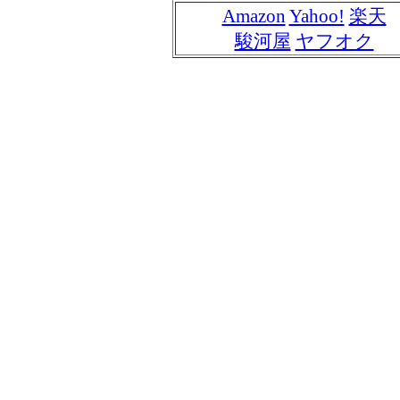
Amazon
Yahoo!
楽天
駿河屋
ヤフオク