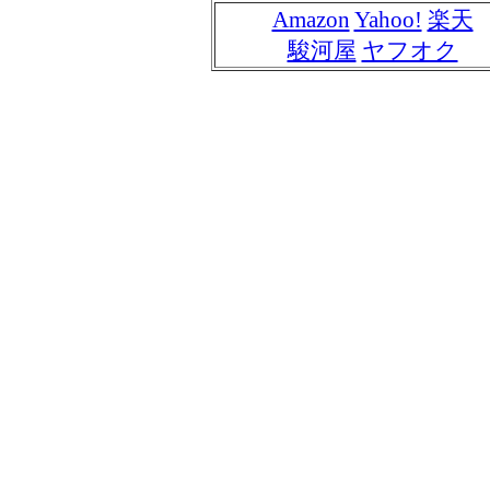
Amazon
Yahoo!
楽天
駿河屋
ヤフオク