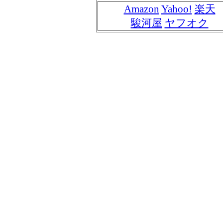
Amazon
Yahoo!
楽天
駿河屋
ヤフオク