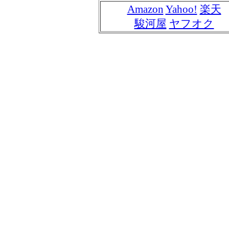
Amazon
Yahoo!
楽天
駿河屋
ヤフオク