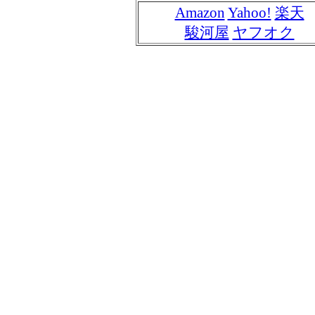
Amazon
Yahoo!
楽天
駿河屋
ヤフオク