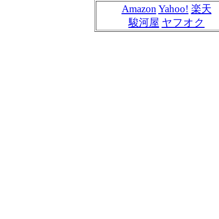
Amazon
Yahoo!
楽天
駿河屋
ヤフオク