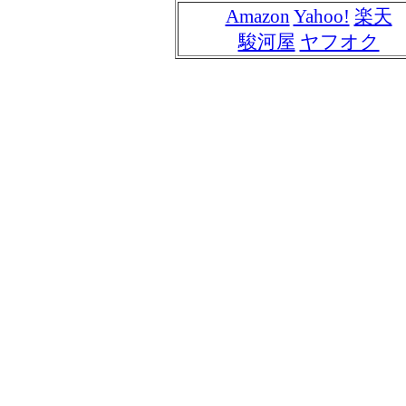
Amazon
Yahoo!
楽天
駿河屋
ヤフオク