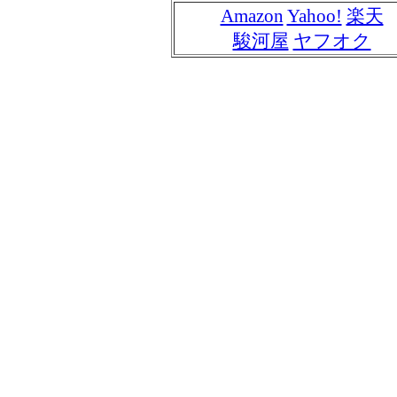
Amazon
Yahoo!
楽天
駿河屋
ヤフオク