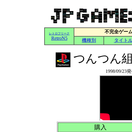
つんつん組
1998/09/2
購入