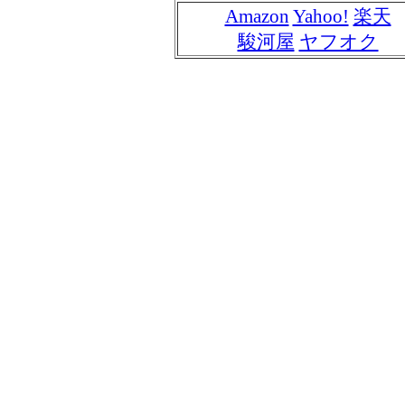
Amazon
Yahoo!
楽天
駿河屋
ヤフオク