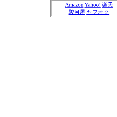
Amazon
Yahoo!
楽天
駿河屋
ヤフオク