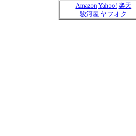
Amazon
Yahoo!
楽天
駿河屋
ヤフオク