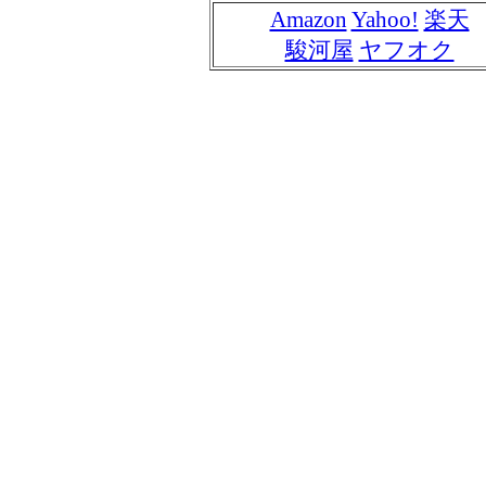
Amazon
Yahoo!
楽天
駿河屋
ヤフオク