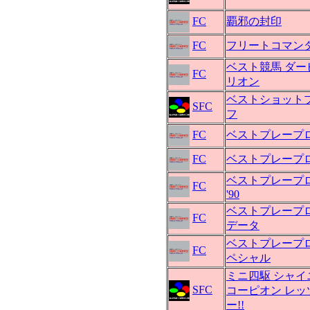
FC
覇邪の封印
FC
フリートコマン
ベスト競馬 ダー
FC
リオン
ベストショット
SFC
フ
FC
ベストプレープ
FC
ベストプレープロ野
ベストプレープ
FC
'90
ベストプレープロ
FC
データ
ベストプレープロ
FC
ペシャル
ミニ四駆 シャイ
SFC
コーピオン レッ
ー!!