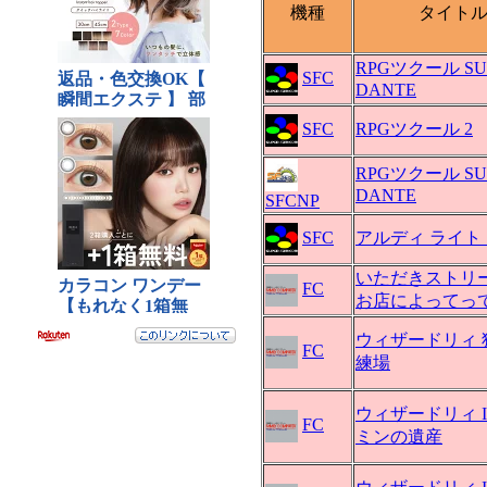
機種
タイト
RPGツクール SU
SFC
DANTE
SFC
RPGツクール 2
RPGツクール SU
DANTE
SFCNP
SFC
アルディ ライト
いただきストリー
FC
お店によってっ
ウィザードリィ 
FC
練場
ウィザードリィ I
FC
ミンの遺産