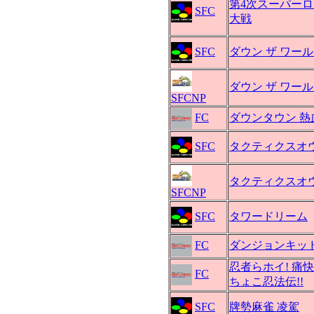
第4次スーパー
SFC
大戦
SFC
ダウン ザ ワー
ダウン ザ ワー
SFCNP
FC
ダウンタウン 熱
SFC
タクティクスオ
タクティクスオ
SFCNP
SFC
タワードリーム
FC
ダンジョンキッ
忍者らホイ! 痛
FC
ちょこ忍法伝!!
SFC
牌勢麻雀 凌駕