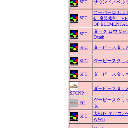
SFC
サウンドノベル
スーパーロボット
SFC
伝 魔装機神 THE
OF ELEMENTA
ダーク ロウ Meani
SFC
Death
SFC
ダービースタリオン
SFC
ダービースタリオン
SFC
ダービースタリオ
ダービースタリオ
SFCNP
ダービースタリオ
FC
版
大戦略 エキスパ
SFC
WWII