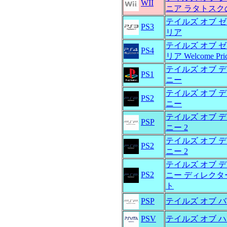
WII
ニア ラタトスク
テイルズ オブ 
PS3
リア
テイルズ オブ 
PS4
リア Welcome Pric
テイルズ オブ 
PS1
ニー
テイルズ オブ 
PS2
ニー
テイルズ オブ 
PSP
ニー 2
テイルズ オブ 
PS2
ニー 2
テイルズ オブ 
PS2
ニー ディレクタ
ト
PSP
テイルズ オブ 
PSV
テイルズ オブ ハ