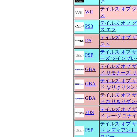
ア
テイルズ オブ 
WII
ス
テイルズ オブ 
PS3
ス エフ
テイルズ オブ ザ
DS
スト
テイルズ オブ ザ
PSP
ーズ ツインブレ
テイルズ オブ ザ
GBA
ド サモナーズ 
テイルズ オブ ザ
GBA
ド なりきりダン
テイルズ オブ ザ
GBA
ド なりきりダン
テイルズ オブ ザ
3DS
ド レーヴ ユナ
テイルズ オブ ザ
PSP
ド レディアント
ロジー