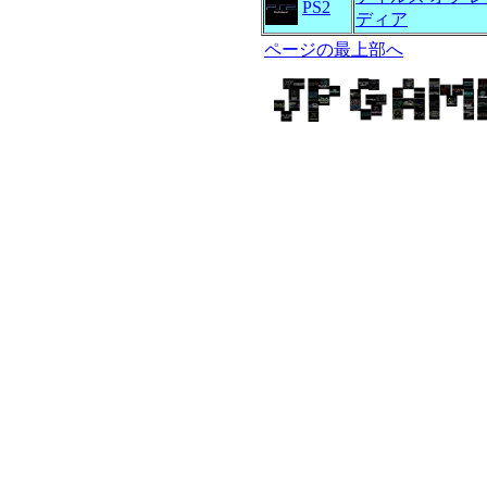
PS2
ディア
ページの最上部へ