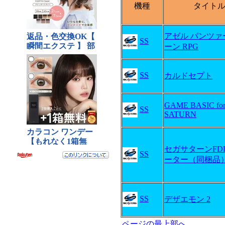
機種
タイト
アゼル パンツァ
SS
ーン RPG
SS
カルドセプト
GAME BASIC fo
SS
SATURN
セガサターンFD
SS
ーター（同梱品
SS
デザエモン 2
ページの最上部へ