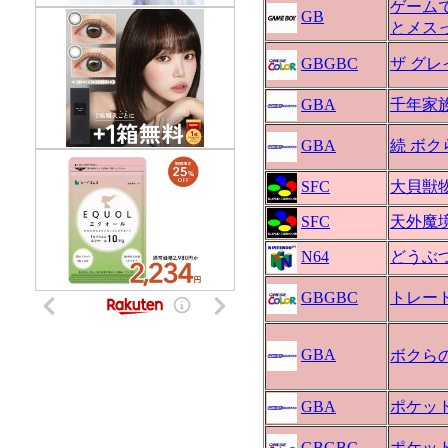
ゲームで
GB
とメス
GBGBC
ザ グレ
GBA
千年家
GBA
続 ボ
SFC
大貝獣物
SFC
天外魔境
N64
どうぶ
GBGBC
トレー
GBA
ボクら
GBA
ポケッ
GBGBC
ポケッ