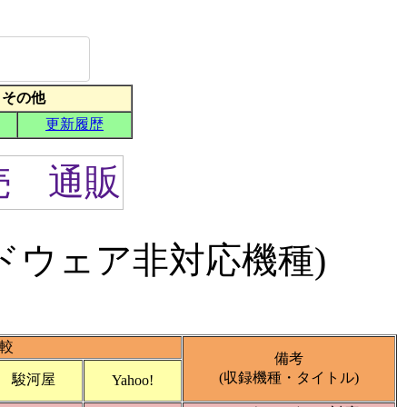
ドウェア非対応機種)
較
備考
(収録機種・タイトル)
駿河屋
Yahoo!