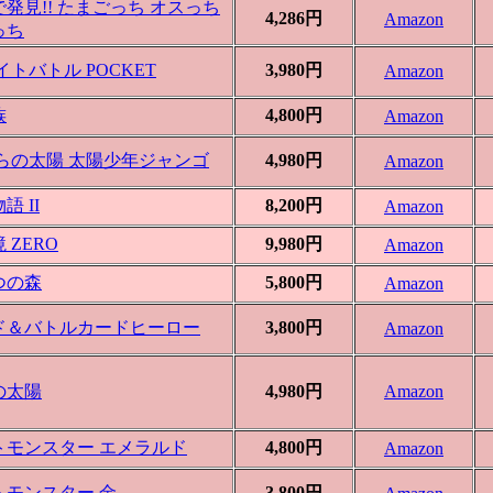
発見!! たまごっち オスっち
4,286円
Amazon
っち
イトバトル POCKET
3,980円
Amazon
族
4,800円
Amazon
クらの太陽 太陽少年ジャンゴ
4,980円
Amazon
語 II
8,200円
Amazon
 ZERO
9,980円
Amazon
つの森
5,800円
Amazon
ド＆バトルカードヒーロー
3,800円
Amazon
の太陽
4,980円
Amazon
トモンスター エメラルド
4,800円
Amazon
トモンスター 金
3,800円