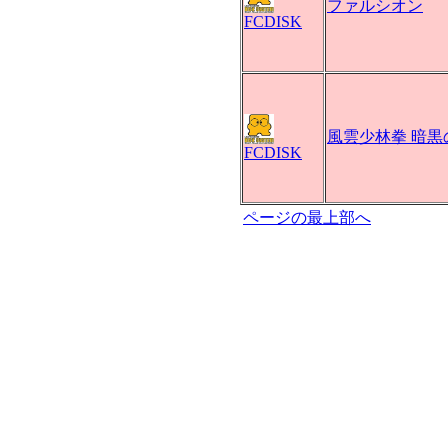
ファルシオン
FCDISK
風雲少林拳 暗黒
FCDISK
ページの最上部へ