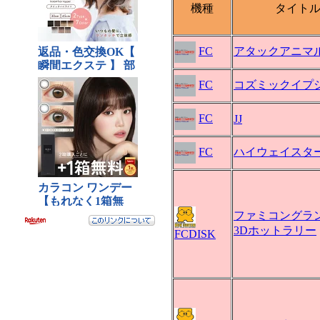
機種
タイト
FC
アタックアニマ
FC
コズミックイプ
FC
JJ
FC
ハイウェイスタ
ファミコングランプ
3Dホットラリー
FCDISK